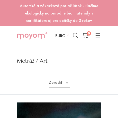
Autorská a zákazková potlač látok - tlačíme
ekologicky na prírodné bio materiály s
certifikátom aj pre detičky do 3 rokov
0
EURO
Metráž
/ Art
Zoradiť