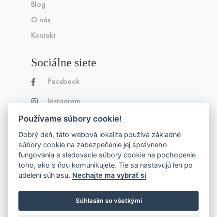
Blog
O nás
Kontakt
Sociálne siete
Facebook
Instagram
Používame súbory cookie!
Dobrý deň, táto webová lokalita používa základné
súbory cookie na zabezpečenie jej správneho
fungovania a sledovacie súbory cookie na pochopenie
toho, ako s ňou komunikujete. Tie sa nastavujú len po
Made with
by
Lemonbee.sk
udelení súhlasu.
Nechajte ma vybrať si
Súhlasím so všetkými
© 2026 Moyom, s. r. o. Všetky práva